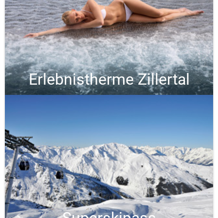
Erlebnistherme Zillertal
Superskipass